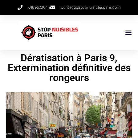
0189623644
contact@stopnuisiblesparis.com
Punaises De 
Qui Sommes 
Dératisation à Paris 9,
Extermination définitive des
rongeurs