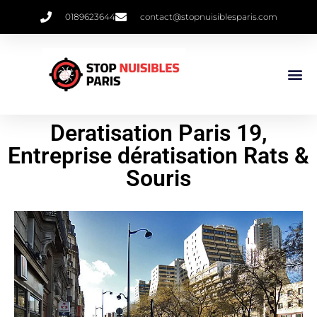
0189623644
contact@stopnuisiblesparis.com
Punaises De 
Qui Sommes 
Deratisation Paris 19,
Entreprise dératisation Rats &
Souris