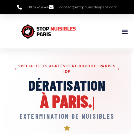
0189623644
contact@stopnuisiblesparis.com
Punaises De 
Qui Sommes 
SPÉCIALISTES AGRÉÉS CERTIBIOCIDE · PARIS &
IDF
DÉRATISATION
À PARIS.
EXTERMINATION DE NUISIBLES