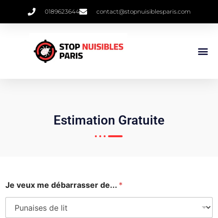
0189623644
contact@stopnuisiblesparis.com
Punaises De 
Qui Sommes 
Estimation Gratuite
Je veux me débarrasser de...
*