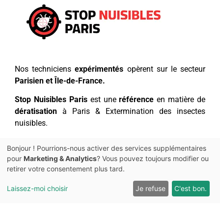
Nos techniciens
expérimentés
opèrent sur le secteur
Parisien et Île-de-France.
Stop Nuisibles Paris
est une
référence
en matière de
dératisation
à Paris & Extermination des insectes
nuisibles.
Service
Agréée Certibiocide –
traitement punaise de
Bonjour ! Pourrions-nous activer des services supplémentaires
lit, de cafard, insectes , rongeurs : rats ou souris.
pour
Marketing & Analytics
? Vous pouvez toujours modifier ou
retirer votre consentement plus tard.
Laissez-moi choisir
Je refuse
C'est bon.
MENU