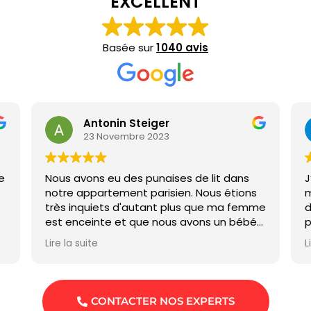
EXCELLENT
Basée sur
1 040 avis
Antonin Steiger
23 Novembre 2023
e
Nous avons eu des punaises de lit dans
J
notre appartement parisien. Nous étions
m
très inquiets d'autant plus que ma femme
d
est enceinte et que nous avons un bébé
p
de 18 mois. En 2 pulvérisations, les
H
Lire la suite
L
punaises ont été éradiqués. Je
h
recommande cette entreprise non
t
seulement pour ses résultats mais
surtout pour sa disponibilité sans faille par
CONTACTER NOS EXPERTS
téléphone et whatsapp. Les équipes