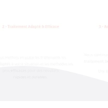
2 - Traitement Adapté & Efficace
3 - 
us mettons en place les traitements les
Nous continu
daptés
à votre situation et les méthodes les
traitement, b
plus
efficaces
pour des résultats
Une
l
rapides
et
durables
.