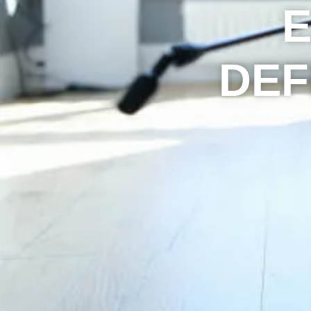
E
DEF