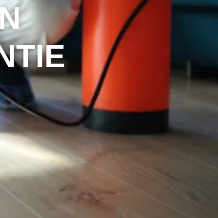
ON
NTIE