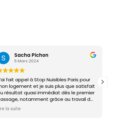
Sacha Pichon
DJ
5 Mars 2024
3 O
’ai fait appel à Stop Nuisibles Paris pour
J'ai sollici
on logement et je suis plus que satisfait
détection d
u résultat quasi immédiat dès le premier
Ils ont fai
assage, notamment grâce au travail de
ponctualit
amza qui, en plus d’être incroyable
et ont pu 
ire la suite
Lire la suite
umainement, est un super professionnel,
adaptée. 
rès rassurant et efficace !!!!