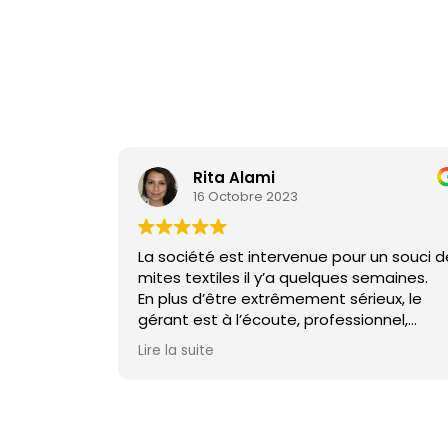
Rita Alami
16 Octobre 2023
La société est intervenue pour un souci d
mites textiles il y’a quelques semaines.
En plus d’être extrêmement sérieux, le
gérant est à l’écoute, professionnel,
ponctuel et rassurant. Le souci a été
Lire la suite
éradiqué en quelques heures. De plus, le
gérant a su me rassurer concernant une
autre invasion suspectée quelques jours
plus tard.
Je ne peux que recommander leurs