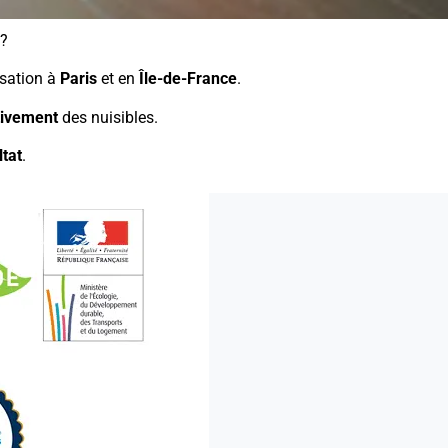
 ?
isation à
Paris
et en
Île-de-France
.
itivement
des nuisibles.
tat
.