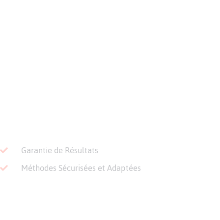
services.
Garantie de Résultats
Méthodes Sécurisées et Adaptées
Techniciens Experts et Agrées
Prise en charge Premium sur-mesure
Mesures Anti-Réinfestation