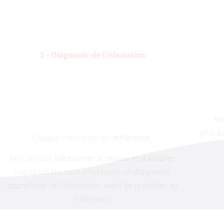
1 - Diagnostic de l'infestation
Chaque infestation est
différente
.
No
plus
a
Afin de vous
solutionner
au
mieux
et
d’assurer
nos résultats, nous effectuons un
diagnostic
approfondi
de l’infestation avant de procéder au
traitement