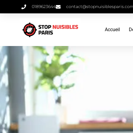
0189623644
contact@stopnuisiblesparis.co
Accueil
D