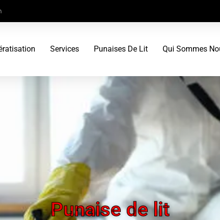
m
ératisation
Services
Punaises De Lit
Qui Sommes No
Punaise de lit