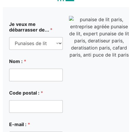
Je veux me
débarrasser de...
*
N
Nom :
*
u
m
é
r
o
N
Code postal :
*
o
m
H
e
u
r
E-mail :
*
e