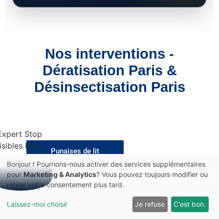
Nos interventions -
Dératisation Paris &
Désinsectisation Paris
Punaises de lit
Bonjour ! Pourrions-nous activer des services supplémentaires
pour
Marketing & Analytics
? Vous pouvez toujours modifier ou
retirer votre consentement plus tard.
Appeler
Devis
DISPONIBLE MAINTENANT
Laissez-moi choisir
Je refuse
C'est bon.