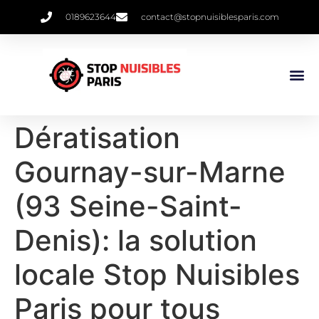
0189623644
contact@stopnuisiblesparis.com
Punaises De 
Qui Sommes 
Dératisation
Gournay-sur-Marne
(93 Seine-Saint-
Denis): la solution
locale Stop Nuisibles
Paris pour tous