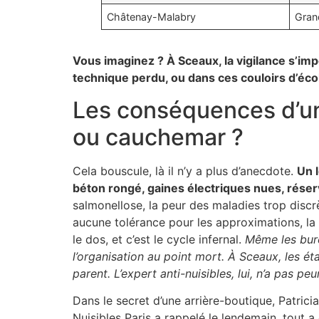
Châtenay-Malabry
Gran
Vous imaginez ? À Sceaux, la vigilance s’imp
technique perdu, ou dans ces couloirs d’écol
Les conséquences d’un
ou cauchemar ?
Cela bouscule, là il n’y a plus d’anecdote.
Un l
béton rongé, gaines électriques nues, réserv
salmonellose, la peur des maladies trop discr
aucune tolérance pour les approximations, la s
le dos, et c’est le cycle infernal.
Même les bure
l’organisation au point mort. À Sceaux, les ét
parent. L’expert anti-nuisibles, lui, n’a pas p
Dans le secret d’une arrière-boutique, Patrici
Nuisibles Paris a rappelé le lendemain, tout a 