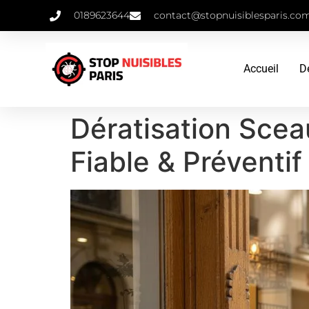
0189623644
contact@stopnuisiblesparis.co
Accueil
D
Dératisation Scea
Fiable & Préventif