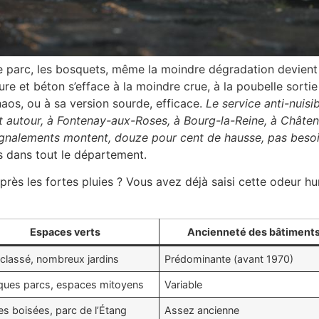
e parc, les bosquets, même la moindre dégradation devient 
ure et béton s’efface à la moindre crue, à la poubelle sortie 
haos, ou à sa version sourde, efficace.
Le service anti-nuisi
ut autour, à Fontenay-aux-Roses, à Bourg-la-Reine, à Châte
signalements montent, douze pour cent de hausse, pas besoin
s dans tout le département.
après les fortes pluies ? Vous avez déjà saisi cette odeur 
Espaces verts
Ancienneté des bâtiment
 classé, nombreux jardins
Prédominante (avant 1970)
ques parcs, espaces mitoyens
Variable
es boisées, parc de l’Étang
Assez ancienne