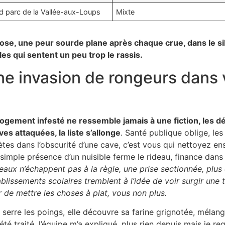
d parc de la Vallée-aux-Loups
Mixte
ose, une peur sourde plane après chaque crue, dans le sil
es qui sentent un peu trop le rassis.
e invasion de rongeurs dans v
ogement infesté ne ressemble jamais à une fiction, les dég
es attaquées, la liste s’allonge
. Santé publique oblige, les
ètes dans l’obscurité d’une cave, c’est vous qui nettoyez e
imple présence d’un nuisible ferme le rideau, finance dans l
aux n’échappent pas à la règle, une prise sectionnée, plus d
ablissements scolaires tremblent à l’idée de voir surgir une 
eur de mettre les choses à plat, vous non plus.
a serre les poings, elle découvre sa farine grignotée, mélang
été traité, l’équipe m’a expliqué, plus rien depuis mais je re