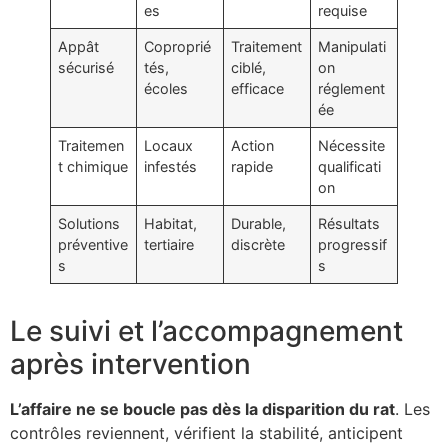
es
requise
Appât
Coproprié
Traitement
Manipulati
sécurisé
tés,
ciblé,
on
écoles
efficace
réglement
ée
Traitemen
Locaux
Action
Nécessite
t chimique
infestés
rapide
qualificati
on
Solutions
Habitat,
Durable,
Résultats
préventive
tertiaire
discrète
progressif
s
s
Le suivi et l’accompagnement
après intervention
L’affaire ne se boucle pas dès la disparition du rat
. Les
contrôles reviennent, vérifient la stabilité, anticipent