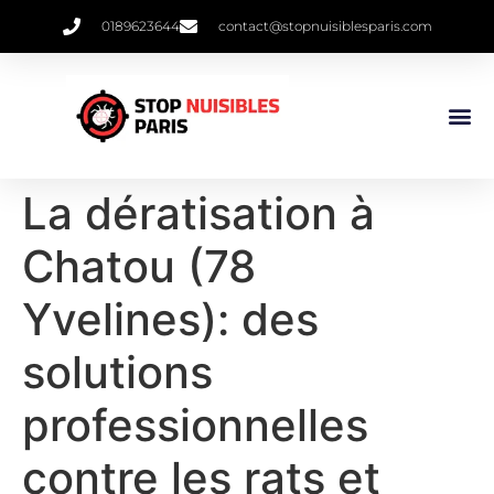
0189623644
contact@stopnuisiblesparis.com
Punaises De 
Qui Sommes 
La dératisation à
Chatou (78
Yvelines): des
solutions
professionnelles
contre les rats et