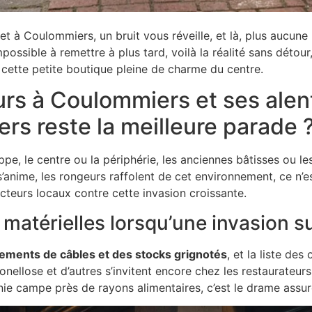
t à Coulommiers, un bruit vous réveille, et là, plus aucune
mpossible à remettre à plus tard, voilà la réalité sans détour
de cette petite boutique pleine de charme du centre.
urs à Coulommiers et ses alen
rs reste la meilleure parade 
e, le centre ou la périphérie, les anciennes bâtisses ou le
s’anime, les rongeurs raffolent de cet environnement, ce n’e
cteurs locaux contre cette invasion croissante.
matérielles lorsqu’une invasion su
gements de câbles et des stocks grignotés
, et la liste de
onellose et d’autres s’invitent encore chez les restaurateurs
ie campe près de rayons alimentaires, c’est le drame assuré