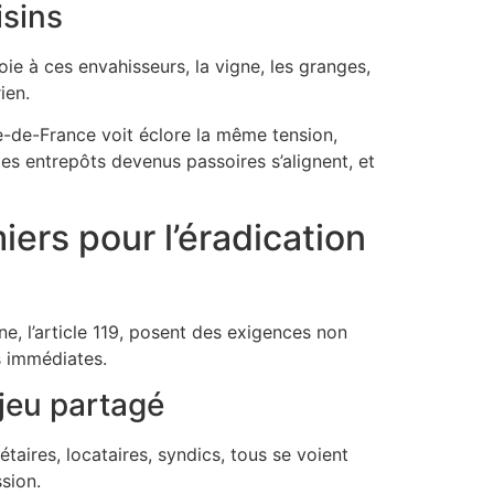
isins
voie à ces envahisseurs, la vigne, les granges,
ien.
Île-de-France voit éclore la même tension,
 les entrepôts devenus passoires s’alignent, et
ers pour l’éradication
rne, l’article 119, posent des exigences non
s immédiates.
njeu partagé
iétaires, locataires, syndics, tous se voient
sion.