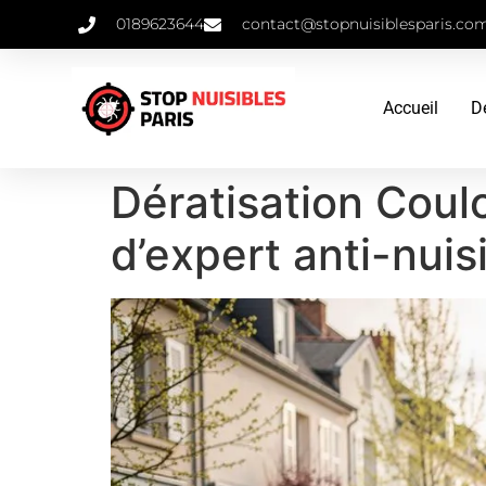
0189623644
contact@stopnuisiblesparis.co
Accueil
D
Dératisation Coul
d’expert anti-nuis