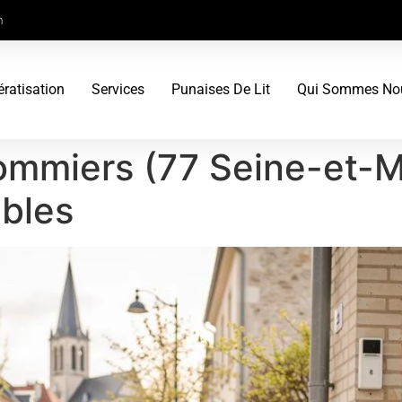
m
ératisation
Services
Punaises De Lit
Qui Sommes No
ommiers (77 Seine-et-Ma
ibles