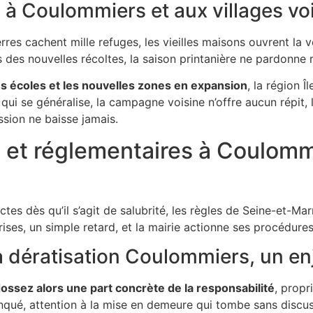
s à Coulommiers et aux villages vo
ierres cachent mille refuges, les vieilles maisons ouvrent la 
s des nouvelles récoltes, la saison printanière ne pardonne r
s écoles et les nouvelles zones en expansion
, la région 
e qui se généralise, la campagne voisine n’offre aucun répit,
ession ne baisse jamais.
s et réglementaires à Coulommi
ictes dès qu’il s’agit de salubrité, les règles de Seine-et-Ma
ses, un simple retard, et la mairie actionne ses procédure
la dératisation Coulommiers, un e
ssez alors une part concrète de la responsabilité
, propr
manqué, attention à la mise en demeure qui tombe sans discus